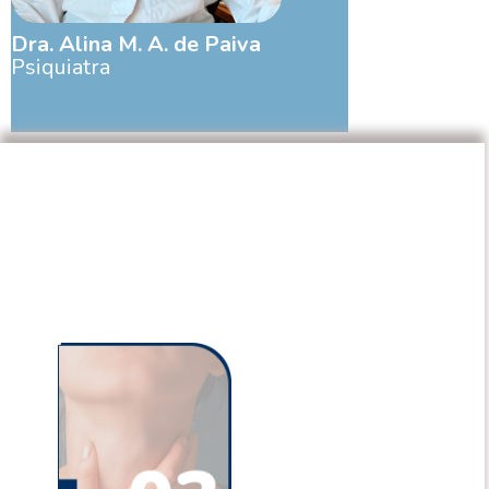
Dra. Alina M. A. de Paiva
Psiquiatra
Principais
Tratamentos