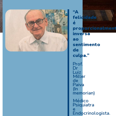
“A
felicidade
é
proporcionalmen
inversa
ao
sentimento
de
culpa.”
Prof.
Dr
Luiz
Miller
de
Paiva
(In
memorian)
Médico
Psiquiatra
e
Endocrinologista.