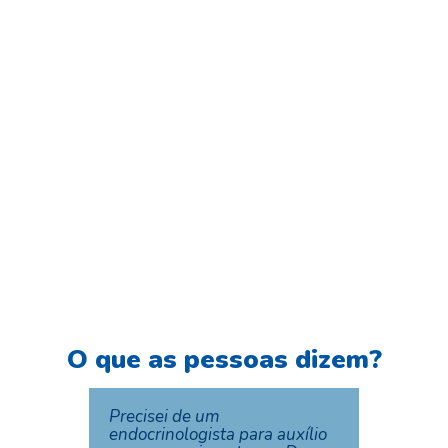
O que as pessoas dizem?
Precisei de um
Procurei
endocrinologista para auxílio
controla